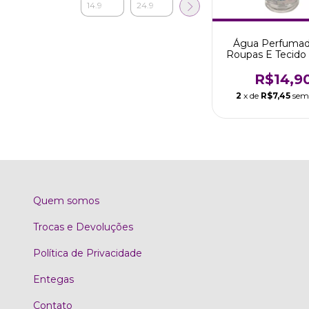
Água Perfuma
Roupas E Tecido
Orquídea Trop
R$14,9
2
x de
R$7,45
sem
Quem somos
Trocas e Devoluções
Política de Privacidade
Entegas
Contato