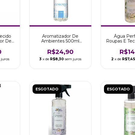
ecido
Aromatizador De
Água Per
or De
Ambientes 500ml
Roupas E Tec
ical
Conforto Tropical
Aroma Vanill
Aromas
0
R$24,90
R$14
 juros
3
x de
R$8,30
sem juros
2
x de
R$7,4
ESGOTADO
ESGOTADO