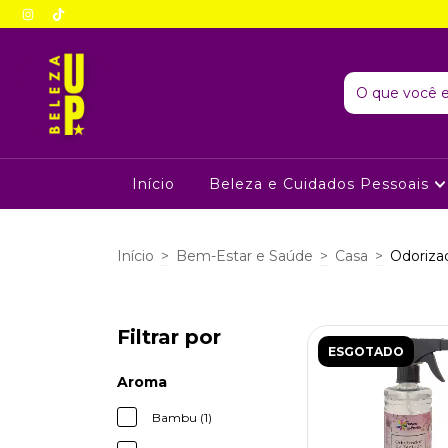
Início
Beleza e Cuidados Pessoais
Início
>
Bem-Estar e Saúde
>
Casa
>
Odoriza
Filtrar por
ESGOTADO
Aroma
Bambu (1)