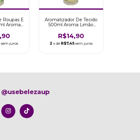
e Roupas E
Aromatizador De Tecido
0ml Aroma
500ml Aroma Limão
opical
Siciliano Tropical
,90
R$14,90
5
sem juros
2
x de
R$7,45
sem juros
@usebelezaup