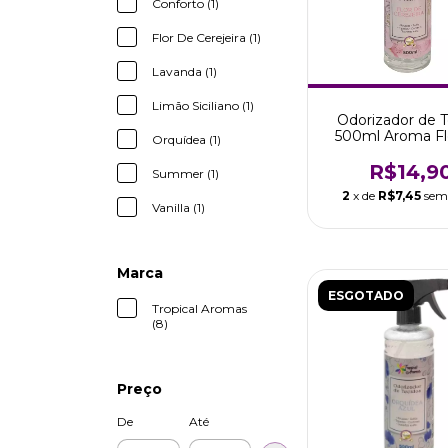
Conforto (1)
Flor De Cerejeira (1)
Lavanda (1)
Limão Siciliano (1)
Odorizador de T
500ml Aroma Fl
Orquídea (1)
Cerejeira Trop
R$14,9
Summer (1)
2
x de
R$7,45
sem
Vanilla (1)
Marca
ESGOTADO
Tropical Aromas
(8)
Preço
De
Até