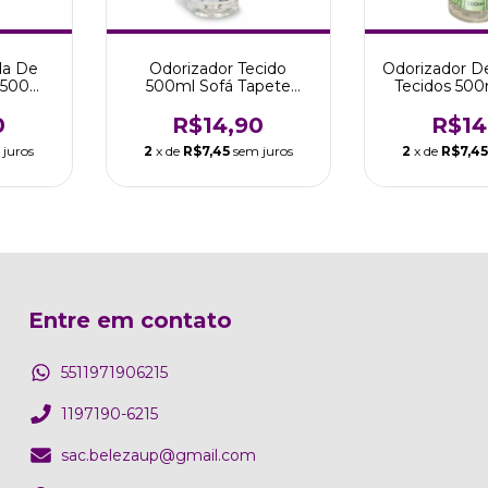
da De
Odorizador Tecido
Odorizador D
 500ml
500ml Sofá Tapete
Tecidos 50
ical
Cortina Lavanda Tropical
Bambu Tr
0
R$14,90
R$14
 juros
2
x de
R$7,45
sem juros
2
x de
R$7,4
Entre em contato
5511971906215
1197190-6215
sac.belezaup@gmail.com