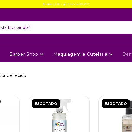
Frete grátis acima de 99,00
Barber Shop
Maquiagem e Cutelaria
Bem
dor de tecido
ESGOTADO
ESGOTADO