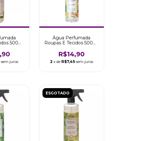
fumada
Água Perfumada
idos 500ml
Roupas E Tecidos 500ml
a Tropical
Summer Tropical
Aromas
,90
R$14,90
5
sem juros
2
x de
R$7,45
sem juros
ESGOTADO