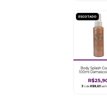
ESGOTADO
Body Splash Cor
100ml Damasco
Bronzer Glow S
R$25,9
3
x de
R$8,63
sem