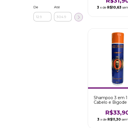
R$31,9
De
Até
3
x de
R$10,63
sem
Shampoo 3 em 1 
Cabelo e Bigode
Mr Boss Safi
R$33,9
3
x de
R$11,30
sem