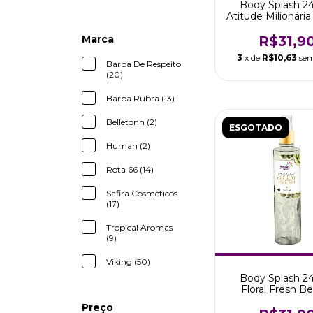
Body Splash 2
Atitude Milionári
Tropical Aro
R$31,9
Marca
3
x de
R$10,63
sem
Barba De Respeito
(20)
Barba Rubra (13)
Belletonn (2)
ESGOTADO
Human (2)
Rota 66 (14)
Safira Cosmèticos
(17)
Tropical Aromas
(9)
Viking (50)
Body Splash 2
Floral Fresh B
Tropical Aro
Preço