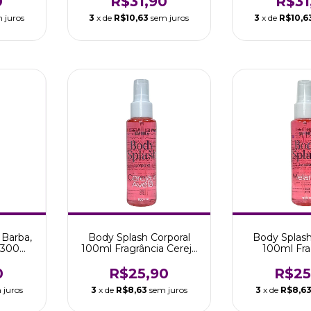
0
R$31,90
R$31
 juros
3
x de
R$10,63
sem juros
3
x de
R$10,6
Barba,
Body Splash Corporal
Body Splash
 300ml
100ml Fragrância Cereja
100ml Fra
ra
e Avelã Safira
Melancia
0
R$25,90
R$25
 juros
3
x de
R$8,63
sem juros
3
x de
R$8,6