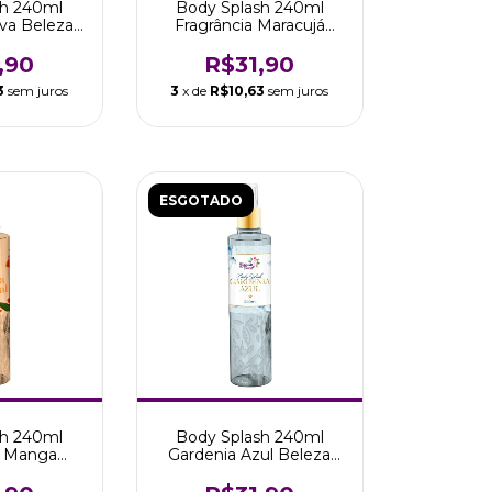
sh 240ml
Body Splash 240ml
Uva Beleza
Fragrância Maracujá
 Aromas
Beleza Tropical Aromas
,90
R$31,90
3
sem juros
3
x de
R$10,63
sem juros
ESGOTADO
sh 240ml
Body Splash 240ml
a Manga
Gardenia Azul Beleza
cal Aromas
Tropical Aromas