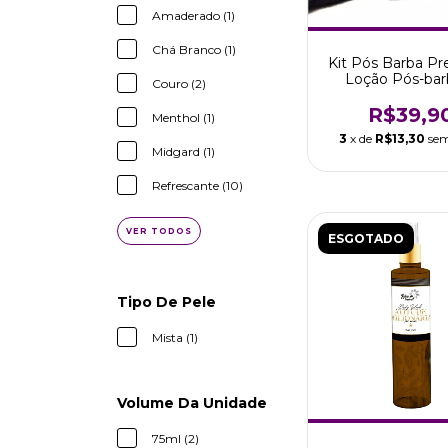
Amaderado (1)
Chá Branco (1)
Kit Pós Barba P
Loção Pós-bar
Couro (2)
Toalha Viki
R$39,9
Menthol (1)
3
x de
R$13,30
sem
Midgard (1)
Refrescante (10)
VER TODOS
ESGOTADO
Tipo De Pele
Mista (1)
Volume Da Unidade
75ml (2)