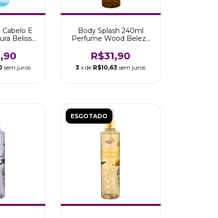
 Cabelo E
Body Splash 240ml
ura Belissè
Perfume Wood Beleza
etonn
Tropical Aromas
,90
R$31,90
0
sem juros
3
x de
R$10,63
sem juros
ESGOTADO