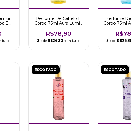
remium
Perfume De Cabelo E
Perfume De
ba E
Corpo 75ml Aura Lumi -
Corpo 75ml A
ng
Belletonn
- Bell
0
R$78,90
R$78
 juros
3
x de
R$26,30
sem juros
3
x de
R$26,3
ESGOTADO
ESGOTADO