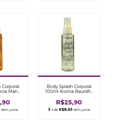
 Corporal
Body Splash Corporal
ncia Manga
100ml Aroma Baunilha
ra
Tropical Safira
,90
R$25,90
3
sem juros
3
x de
R$8,63
sem juros