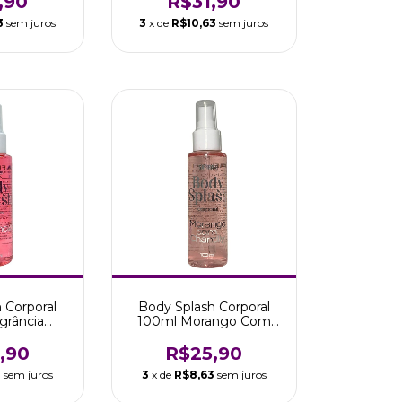
,90
R$31,90
3
sem juros
3
x de
R$10,63
sem juros
 Corporal
Body Splash Corporal
grância
100ml Morango Com
 Safira
Chantilly Safira
,90
R$25,90
3
sem juros
3
x de
R$8,63
sem juros