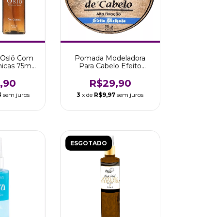
 Oslö Com
Pomada Modeladora
icas 75ml
Para Cabelo Efeito
p Viking
Molhado 50g - Viking
,90
R$29,90
3
sem juros
3
x de
R$9,97
sem juros
ESGOTADO