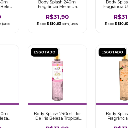
40ml
Body Splash 240ml
Body Spla
a Beleza
Fragrância Melancia
Fragrância 
mas
Beleza Tropical Aromas
Tropical
0
R$31,90
R$31
 juros
3
x de
R$10,63
sem juros
3
x de
R$10,6
ESGOTADO
ESGOTADO
40ml
Body Splash 240ml Flor
Body Spla
eleza
De Íris Beleza Tropical
Fragrânci
mas
Aromas
Beleza Tropi