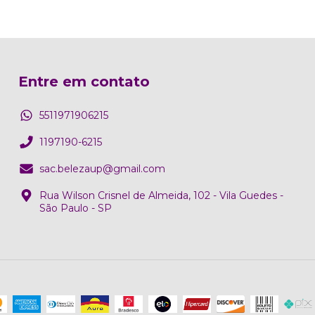
Entre em contato
5511971906215
1197190-6215
sac.belezaup@gmail.com
Rua Wilson Crisnel de Almeida, 102 - Vila Guedes -
São Paulo - SP