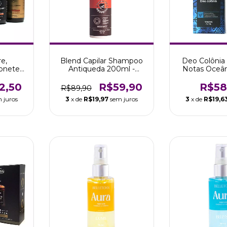
re,
Blend Capilar Shampoo
Deo Colônia
onete
Antiqueda 200ml -
Notas Oceân
ota 66
Barba de Respeito
Barber Sho
2,50
R$59,90
R$58
R$89,90
 juros
3
x de
R$19,97
sem juros
3
x de
R$19,6