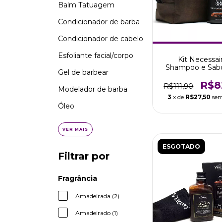
Balm Tatuagem
Condicionador de barba
Condicionador de cabelo
Esfoliante facial/corpo
Kit Necessai
Shampoo e Sab
Gel de barbear
San Bernadino R
R$8
R$111,90
Modelador de barba
3
x de
R$27,50
sem
Óleo
VER MAIS
ESGOTADO
Filtrar por
Fragrância
Amadeirada (2)
Amadeirado (1)