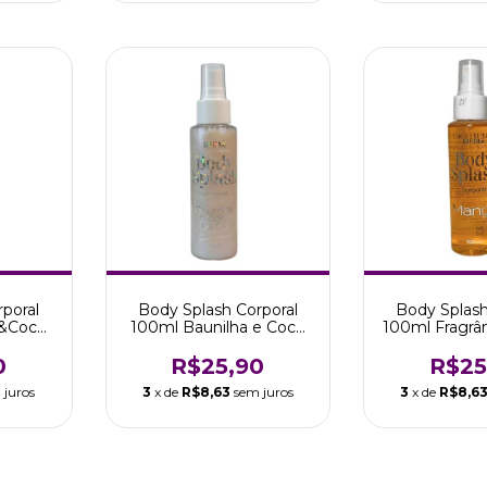
poral
Body Splash Corporal
Body Splash
&Coco
100ml Baunilha e Coco
100ml Fragrâ
afira
Blue Glow Safira
Safi
0
R$25,90
R$25
 juros
3
x de
R$8,63
sem juros
3
x de
R$8,6