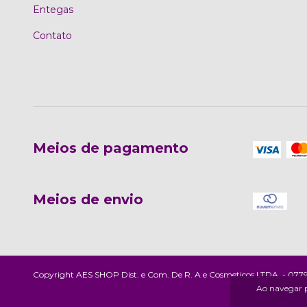
Entegas
Contato
Meios de pagamento
Meios de envio
Copyright AES SHOP Dist. e Com. De R. A e Cosmeticos LTDA. - 07792
Ao navegar p