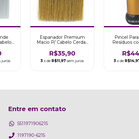
ande
Espanador Premium
Pincel Par
abelo
Macio P/ Cabelo Cerdas
Resíduos c
Marco
Em Nylon Marco Boni
em Nylon M
0
R$35,90
R$44
 juros
3
x de
R$11,97
sem juros
3
x de
R$14,9
Entre em contato
5511971906215
1197190-6215