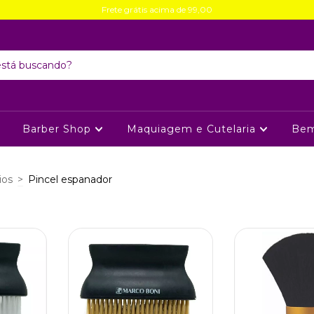
Frete grátis acima de 99,00
Barber Shop
Maquiagem e Cutelaria
Bem
ios
>
Pincel espanador