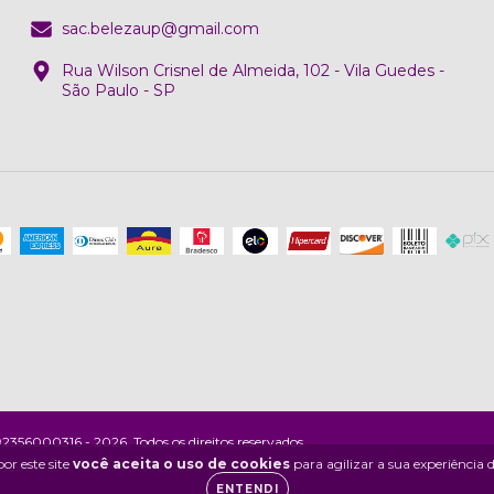
sac.belezaup@gmail.com
Rua Wilson Crisnel de Almeida, 102 - Vila Guedes -
São Paulo - SP
356000316 - 2026. Todos os direitos reservados.
or este site
você aceita o uso de cookies
para agilizar a sua experiência
ENTENDI