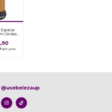
a Espanar
om Cerdas
arco Boni
,90
7
sem juros
@usebelezaup