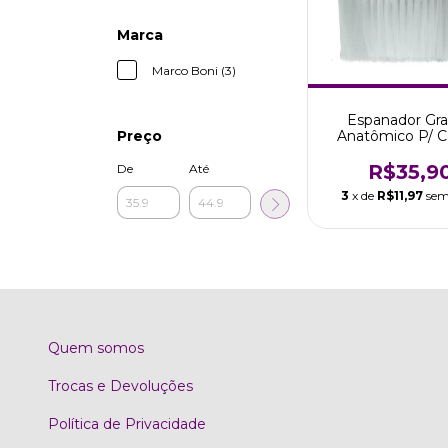
Marca
Marco Boni (3)
Espanador Gr
Anatômico P/ C
Preço
Cerdas Macia 
Boni
R$35,9
De
Até
3
x de
R$11,97
sem
Quem somos
Trocas e Devoluções
Política de Privacidade