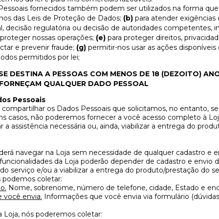
Pessoais fornecidos também podem ser utilizados na forma que
mos das Leis de Proteção de Dados;
(b)
para atender exigências d
al, decisão regulatória ou decisão de autoridades competentes, in
 proteger nossas operações;
(e)
para proteger direitos, privacida
ctar e prevenir fraude;
(g)
permitir-nos usar as ações disponívei
dos permitidos por lei;
E DESTINA A PESSOAS COM MENOS DE 18 (DEZOITO) ANO
 FORNEÇAM QUALQUER DADO PESSOAL
os Pessoais
 compartilhar os Dados Pessoais que solicitamos, no entanto, se
ns casos, não poderemos fornecer a você acesso completo à Loja
r a assistência necessária ou, ainda, viabilizar a entrega do prod
derá navegar na Loja sem necessidade de qualquer cadastro e e
funcionalidades da Loja poderão depender de cadastro e envio 
o serviço e/ou a viabilizar a entrega do produto/prestação do se
s podemos coletar:
o.
Nome, sobrenome, número de telefone, cidade, Estado e end
 você envia.
Informações que você envia via formulário (dúvidas,
 Loja, nós poderemos coletar: