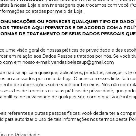
isitas à nossa Loja e em mensagens que trocamos com você (“
C
informações coletadas por meio da Loja.
 COMUNICAÇÕES OU FORNECER QUALQUER TIPO DE DADO
AOS TERMOS AQUI PREVISTOS E DE ACORDO COM A POLÍT
 FORMAS DE TRATAMENTO DE SEUS DADOS PESSOAIS QUE 
ece uma visão geral de nossas práticas de privacidade e das esc
cer em relação aos Dados Pessoais tratados por nós. Se você ti
to com em nosso e-mail:
vendas.belezaup@gmail.com
de não se aplica a quaisquer aplicativos, produtos, serviços, site 
os ou acessados por meio da Loja. O acesso a esses links fará c
hamento de informações sobre você por terceiros. Nós não cont
ses sites de terceiros ou suas práticas de privacidade, que pode
lítica de privacidade de qualquer site com o qual você interaja
s referentes a outras pessoas físicas, você declara ter a competê
 para autorizar o uso de tais informações nos termos desta Polí
tica de Privacidade: