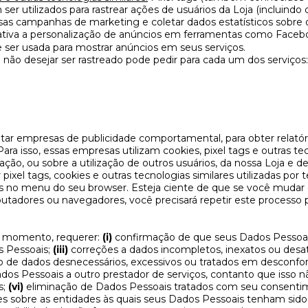
 ser utilizados para rastrear ações de usuários da Loja (incluindo 
as campanhas de marketing e coletar dados estatísticos sobre o
ativa a personalização de anúncios em ferramentas como Facebo
 ser usada para mostrar anúncios em seus serviços.
não desejar ser rastreado pode pedir para cada um dos serviços:
ar empresas de publicidade comportamental, para obter relatór
 Para isso, essas empresas utilizam cookies, pixel tags e outras t
zação, ou sobre a utilização de outros usuários, da nossa Loja e 
pixel tags, cookies e outras tecnologias similares utilizadas por 
as no menu do seu browser. Esteja ciente de que se você muda
putadores ou navegadores, você precisará repetir este processo
r momento, requerer:
(i)
confirmação de que seus Dados Pessoai
s Pessoais;
(iii)
correções a dados incompletos, inexatos ou desa
o de dados desnecessários, excessivos ou tratados em desconfo
dos Pessoais a outro prestador de serviços, contanto que isso 
s;
(vi)
eliminação de Dados Pessoais tratados com seu consenti
s sobre as entidades às quais seus Dados Pessoais tenham sido