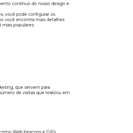
mento contínuo do nosso design e
s, você pode configurar os
ixo você encontra mais detalhes
t mais populares:
keting, que servem para
número de visitas que realizou em
 como Web beacons e GIFs