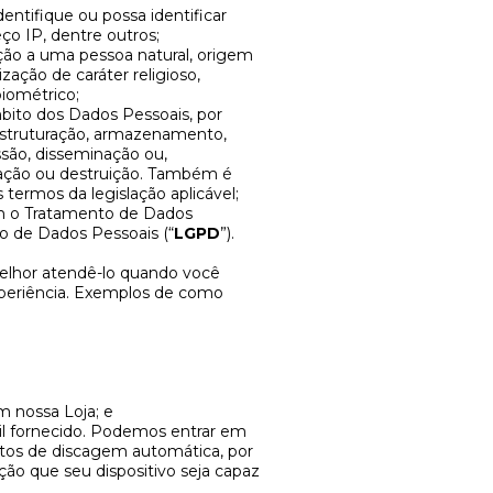
entifique ou possa identificar
o IP, dentre outros;
ação a uma pessoa natural, origem
nização de caráter religioso,
biométrico;
bito dos Dados Pessoais, por
 estruturação, armazenamento,
ssão, disseminação ou,
inação ou destruição. Também é
termos da legislação aplicável;
lem o Tratamento de Dados
ão de Dados Pessoais (“
LGPD
”).
elhor atendê-lo quando você
experiência. Exemplos de como
m nossa Loja; e
l fornecido. Podemos entrar em
os de discagem automática, por
ão que seu dispositivo seja capaz