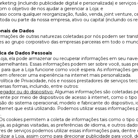
keting (incluindo publicidade digital e personalizada) e serviços
om o objetivo de nos ajudar a gerenciar a Loja; e
aso ocorra qualquer reorganização, fusão, venda, joint venture, 
 toda ou parte da nossa empresa, ativo ou capital (incluindo os re
onais de Dados
rmações de outras naturezas coletadas por nós podem ser trans
s ao grupo corporativo das empresas parceiras em todo o mund
ica de Dados Pessoais
Loja, ela pode armazenar ou recuperar informações em seu naveg
 semelhantes. Essas informações podem ser sobre você, suas pref
 para que a Loja funcione como você espera. As informações ge
m oferecer uma experiência na internet mais personalizada.
lítica de Privacidade, nós e nossos prestadores de serviços ter
rsas formas, incluindo, entre outros:
gador ou do dispositivo:
Algumas informações são coletadas pe
nte por meio de dispositivos de acesso à internet, como o tipo
são do sistema operacional, modelo e fabricante do dispositivo, i
ernet que está utilizando. Podemos utilizar essas informações p
.
Os cookies permitem a coleta de informações tais como o tipo
ja, as páginas visitadas, as preferências de idioma, e outros da
es de serviços podemos utilizar essas informações para, dentre o
tilizar a Loja, assim como para direcionar publicidade para você,