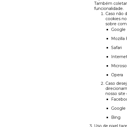
Também coletamo
funcionalidade.
Caso não d
cookies no
sobre como
Google
Mozilla 
Safari
Internet
Microso
Opera
Caso desej
direcionar
nosso site 
Facebo
Google
Bing
Uso de pixel tags