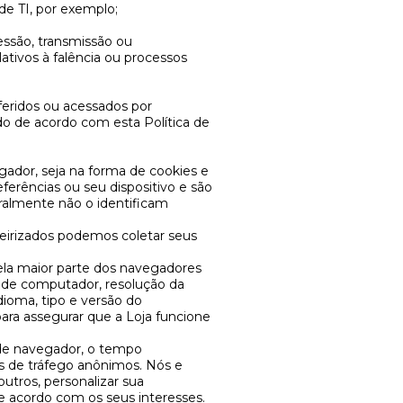
 de TI, por exemplo;
cessão, transmissão ou
lativos à falência ou processos
feridos ou acessados por
o de acordo com esta Política de
ador, seja na forma de cookies e
erências ou seu dispositivo e são
ralmente não o identificam
ceirizados podemos coletar seus
la maior parte dos navegadores
 de computador, resolução da
dioma, tipo e versão do
ara assegurar que a Loja funcione
 de navegador, o tempo
dos de tráfego anônimos. Nós e
utros, personalizar sua
 de acordo com os seus interesses.