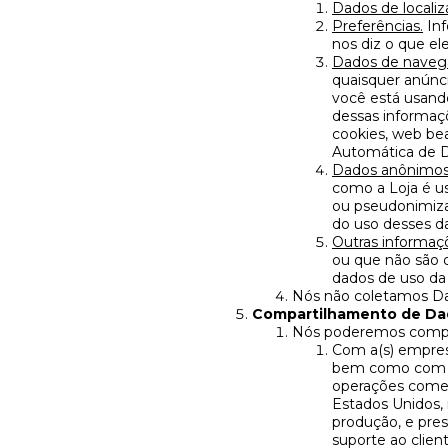
Dados de localiz
Preferências.
Inf
nos diz o que e
Dados de navega
quaisquer anúnci
você está usando
dessas informaç
cookies, web be
Automática de D
Dados anônimos
como a Loja é u
ou pseudonimiza
do uso desses da
Outras informaç
ou que não são d
dados de uso da 
Nós não coletamos Da
Compartilhamento de Dad
Nós poderemos compar
Com a(s) empresa
bem como com pr
operações comer
Estados Unidos, 
produção, e pre
suporte ao clie