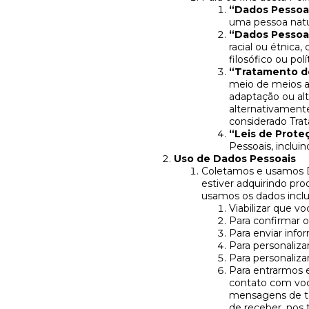
“Dados Pessoa
uma pessoa natu
“Dados Pessoai
racial ou étnica, 
filosófico ou po
“Tratamento d
meio de meios a
adaptação ou alt
alternativamente
considerado Trat
“Leis de Prote
Pessoais, inclui
Uso de Dados Pessoais
Coletamos e usamos D
estiver adquirindo pr
usamos os dados incl
Viabilizar que vo
Para confirmar o
Para enviar info
Para personaliza
Para personaliza
Para entrarmos 
contato com voc
mensagens de te
de receber, nos t