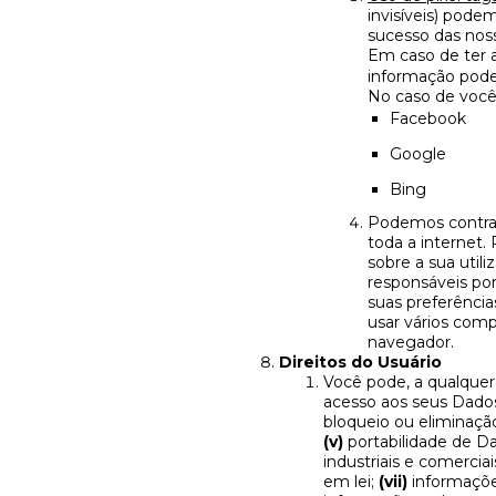
invisíveis) podem
sucesso das noss
Em caso de ter 
informação pode
No caso de você 
Facebook
Google
Bing
Podemos contrat
toda a internet.
sobre a sua utili
responsáveis por 
suas preferênci
usar vários com
navegador.
Direitos do Usuário
Você pode, a qualque
acesso aos seus Dado
bloqueio ou eliminaçã
(v)
portabilidade de Da
industriais e comerciai
em lei;
(vii)
informaçõe