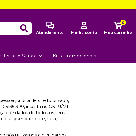
0
Atendimento
Minha conta
Meu carrinho
-Estar e Saúde
Kits Promocionais
jurídica de direito privado,
P: 05135-390, inscrita no CNPJ/MF
teção de dados de todos os seus
e qualquer outro site, Loja,
omo nós utilizamos e divulgamos