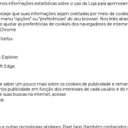
s informações estatísticas sobre o uso da Loja para aprimora
eseje que suas informações sejam coletadas por meio de cookie
 menu "opções" ou "preferências" do seu browser. Nos links aba
 ajustar as preferências de cookies dos navegadores de interne
 Chrome
Firefox
 Explorer
ft Edge
e saber um pouco mais sobre os cookies de publicidade e remar
mos publicidade em função dos interesses de cada usuário e do 
e suas buscas na internet, acesse:
ok
 e outras tecnologias similares:
Pixel tags (também conhecidos