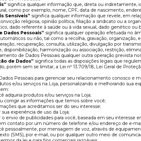
is”
significa qualquer informação que, direta ou indiretamente, id
ral, como por exemplo, nome, CPF, data de nascimento, endereç
s Sensíveis”
significa qualquer informação que revele, em rel
convicção religiosa, opinião política, filiação a sindicato ou a orga
lítico, dado referente à saúde ou à vida sexual, dado genético ou 
e Dados Pessoais”
significa qualquer operação efetuada no âm
utomáticos ou não, tal como a recolha, gravação, organização,
eração, recuperação, consulta, utilização, divulgação por transmi
, disponibilização, harmonização ou associação, restrição, elim
amento de Dados Pessoais qualquer outra operação prevista nos 
ção de Dados”
significa todas as disposições legais que regu
ndo, porém sem se limitar, a Lei nº 13.709/18, Lei Geral de Proteç
ados Pessoais para gerenciar seu relacionamento conosco e m
odutos e/ou serviços na Loja, personalizando e melhorando sua 
uem:
cê adquiria produtos e/ou serviços na Loja;
u corrigir as informações que temos sobre você;
rmações que acreditamos ser do seu interesse;
r sua experiência de uso da Loja;
r o envio de publicidades para você, baseada em seu interesse e
em contato por um número de telefone e/ou endereço de e-mai
ê pessoalmente, por mensagem de voz, através de equipament
xto (SMS), por e-mail, ou por qualquer outro meio de comunicaç
ermos da lei e para fins comerciais razoáveis.