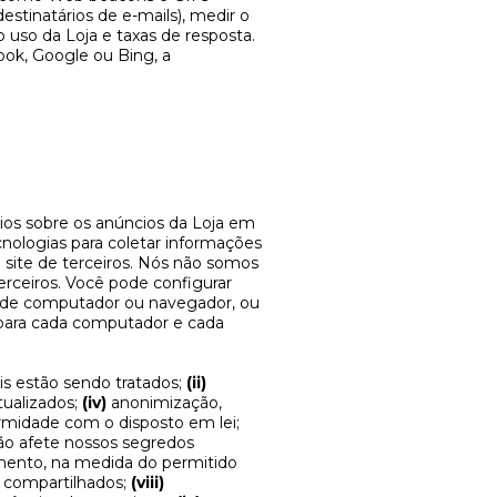
destinatários de e-mails), medir o
 uso da Loja e taxas de resposta.
ok, Google ou Bing, a
ios sobre os anúncios da Loja em
ecnologias para coletar informações
de site de terceiros. Nós não somos
terceiros. Você pode configurar
r de computador ou navegador, ou
 para cada computador e cada
s estão sendo tratados;
(ii)
tualizados;
(iv)
anonimização,
rmidade com o disposto em lei;
não afete nossos segredos
mento, na medida do permitido
 compartilhados;
(viii)