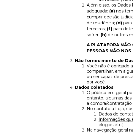
Além disso, os Dados 
adequada:
(a)
nos ter
cumprir decisão judici
de residência;
(d)
para
terceiros;
(f)
para dete
sofrer;
(h)
de outros mo
A PLATAFORA NÃO S
PESSOAS NÃO NOS
Não fornecimento de Dad
Você não é obrigado a
compartilhar, em algu
ou ser capaz de presta
por você.
Dados coletados
O público em geral po
entanto, algumas das 
a compra/contratação d
No contato a Loja, nó
Dados de contat
Informações que
elogios etc.).
Na navegação geral na