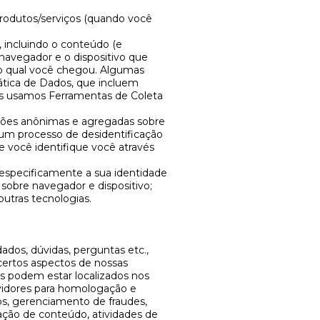
produtos/serviços (quando você
, incluindo o conteúdo (e
 navegador e o dispositivo que
 do qual você chegou. Algumas
tica de Dados, que incluem
nós usamos Ferramentas de Coleta
ções anônimas e agregadas sobre
 um processo de desidentificação
 você identifique você através
especificamente a sua identidade
sobre navegador e dispositivo;
outras tecnologias.
ados, dúvidas, perguntas etc.,
certos aspectos de nossas
s podem estar localizados nos
ervidores para homologação e
s, gerenciamento de fraudes,
ação de conteúdo, atividades de