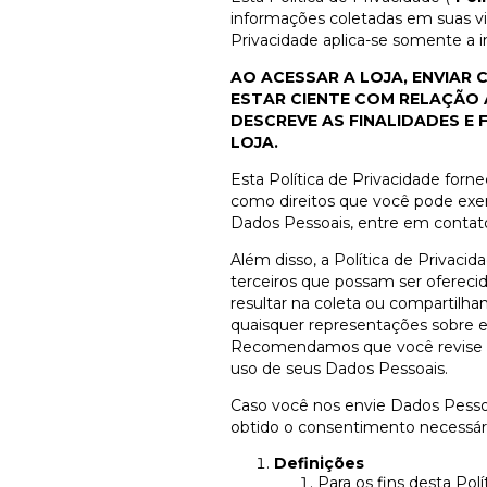
informações coletadas em suas v
Privacidade aplica-se somente a 
AO ACESSAR A LOJA, ENVIAR
ESTAR CIENTE COM RELAÇÃO 
DESCREVE AS FINALIDADES E
LOJA.
Esta Política de Privacidade forn
como direitos que você pode exer
Dados Pessoais, entre em conta
Além disso, a Política de Privacida
terceiros que possam ser oferecid
resultar na coleta ou compartil
quaisquer representações sobre es
Recomendamos que você revise a po
uso de seus Dados Pessoais.
Caso você nos envie Dados Pessoai
obtido o consentimento necessário
Definições
Para os fins desta Polí