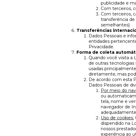
publicidade e mar
Com terceiros, c
Com terceiros, c
transferência de
semelhantes).
Transferências internaci
Dados Pessoais e info
entidades pertencente
Privacidade.
Forma de coleta automát
Quando você visita a 
de outras tecnologias
usadas principalmente
diretamente, mas pode
De acordo com esta Po
Dados Pessoais de dive
Por meio do nave
ou automaticame
tela, nome e ver
navegador de Int
adequadamente
Uso de cookies:
dispendido na Lo
nossos prestador
experiência ao u