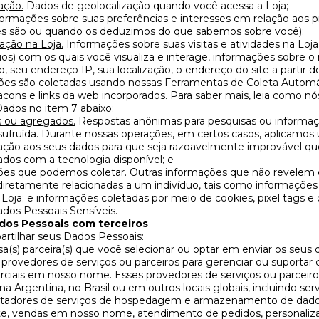
ação.
Dados de geolocalização quando você acessa a Loja;
ormações sobre suas preferências e interesses em relação aos 
les são ou quando os deduzimos do que sabemos sobre você);
ção na Loja.
Informações sobre suas visitas e atividades na Loja
os) com os quais você visualiza e interage, informações sobre o
, seu endereço IP, sua localização, o endereço do site a partir
ões são coletadas usando nossas Ferramentas de Coleta Automá
acons e links da web incorporados. Para saber mais, leia como 
ados no item 7 abaixo;
 ou agregados.
Respostas anônimas para pesquisas ou informa
sufruída. Durante nossas operações, em certos casos, aplicamos
ção aos seus dados para que seja razoavelmente improvável que
dos com a tecnologia disponível; e
ões que podemos coletar.
Outras informações que não revelem 
iretamente relacionadas a um indivíduo, tais como informações 
Loja; e informações coletadas por meio de cookies, pixel tags e 
dos Pessoais Sensíveis.
os Pessoais com terceiros
tilhar seus Dados Pessoais:
(s) parceira(s) que você selecionar ou optar em enviar os seus d
ovedores de serviços ou parceiros para gerenciar ou suportar 
ciais em nosso nome. Esses provedores de serviços ou parceiro
na Argentina, no Brasil ou em outros locais globais, incluindo s
stadores de serviços de hospedagem e armazenamento de dado
nte, vendas em nosso nome, atendimento de pedidos, personaliz