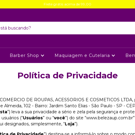
Frete grátis acima de 99,00
Barber Shop
Maquiagem e Cutelaria
Bem
Política de Privacidade
MERCIO DE ROUPAS, ACESSORIOS E COSMETICOS LTDA, pessoa 
 Almeida, 102 - Bairro: Jardim Santo Elias - São Paulo - SP - CE
ista
”) leva a sua privacidade a sério e zela pela segurança e pro
 usuários (“
Usuários
” ou “
você
”) do site “www.belezaup.com.br” 
qui designados, simplesmente, “
Loja
”).
ítica de Privacidade
”) destina-se a informá-lo sobre o modo c