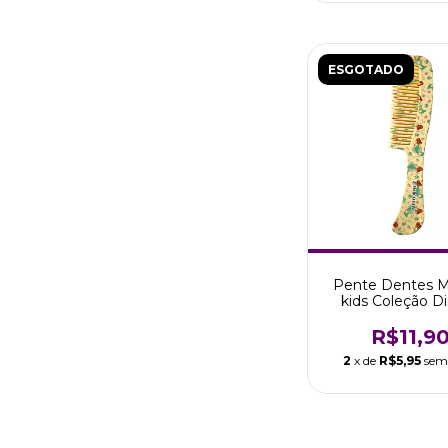
ESGOTADO
Pente Dentes M
kids Coleção D
Sereia Marco 
R$11,9
2
x de
R$5,95
sem