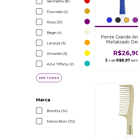
Vermelho (8)
Dourado (2)
Roxo (31)
Bege (4)
Pente Grande Ant
Metalizado De
Laranja (5)
Largos Marco 
R$26,9
Amarelo (5)
3
x de
R$8,97
sem
Azul Tiffany (2)
VER TODOS
Marca
Bonitta (14)
Marco Boni (112)