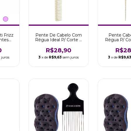
i Frizz
Pente De Cabelo Com
Pente Cab
ntes
Régua Ideal P/ Corte E
Régua P/ Co
Boni
Volume Marco Boni
Fino Médio 
0
R$28,90
R$28
 juros
3
x de
R$9,63
sem juros
3
x de
R$9,6