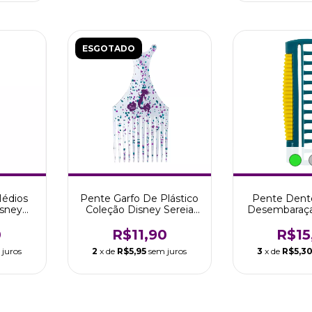
ESGOTADO
édios
Pente Garfo De Plástico
Pente Dent
isney
Coleção Disney Sereia
Desembaraç
Boni
Marco Boni
Cabo Mar
0
R$11,90
R$15
 juros
2
x de
R$5,95
sem juros
3
x de
R$5,3