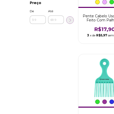
Preço
De
Até
Pente Cabelo Uso
Feito Com Pal
Arroz Marco 
R$17,9
3
x de
R$5,97
sem