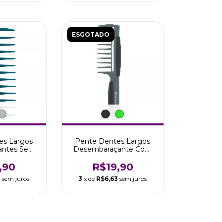
ESGOTADO
es Largos
Pente Dentes Largos
antes Sem
Desembaraçante Com
co Boni
Cabo Marco Boni
,90
R$19,90
0
sem juros
3
x de
R$6,63
sem juros