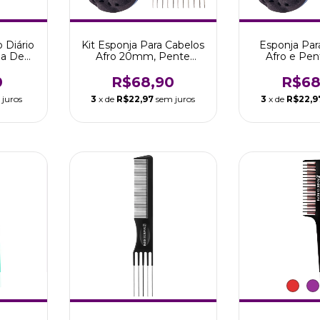
 Diário
Kit Esponja Para Cabelos
Esponja Par
ha De
Afro 20mm, Pente
Afro e Pen
Boni
Garfo - Marco Boni
Original M
0
R$68,90
R$68
 juros
3
x de
R$22,97
sem juros
3
x de
R$22,9