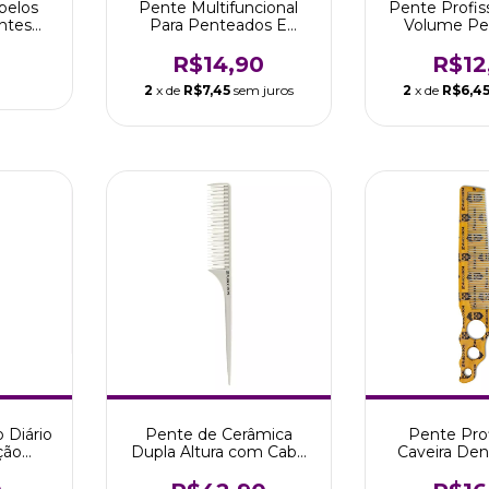
belos
Pente Multifuncional
Pente Profis
ntes
Para Penteados E
Volume Pe
Marco
Pinturas Marco Boni
Cabo M
R$14,90
R$12
2
x de
R$7,45
sem juros
2
x de
R$6,4
 Diário
Pente de Cerâmica
Pente Prof
ção
Dupla Altura com Cabo
Caveira Den
 Boni
Separador de Mechas
Linha Men M