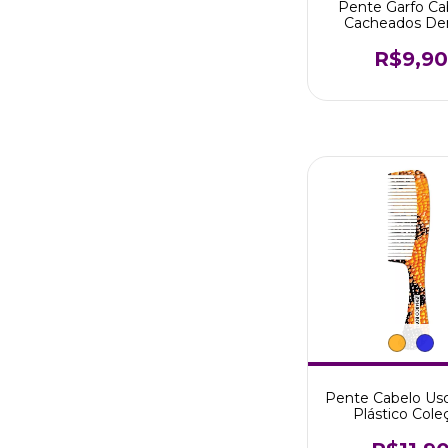
Pente Garfo Ca
Cacheados De
Arredondados 
Boni
R$9,90
Pente Cabelo Uso
Plástico Cole
Camaleão Marco