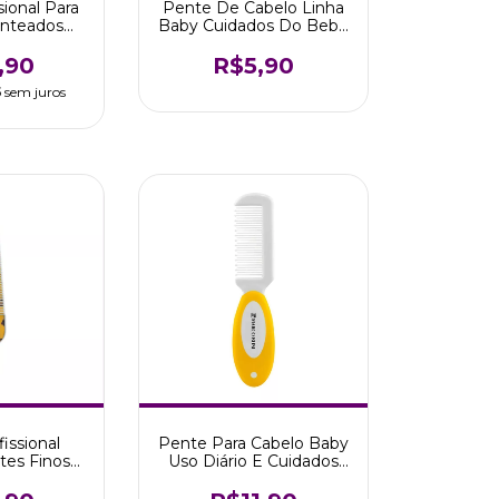
sional Para
Pente De Cabelo Linha
nteados
Baby Cuidados Do Bebê
echas
Marco Boni
,90
R$5,90
5
sem juros
issional
Pente Para Cabelo Baby
tes Finos
Uso Diário E Cuidados
arco Boni
Bebê Marco Boni