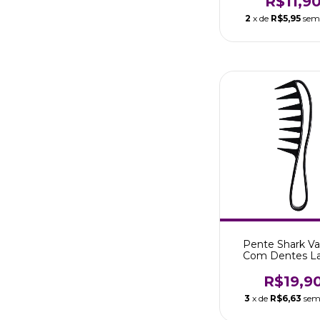
R$11,9
2
x de
R$5,95
sem
Pente Shark V
Com Dentes L
Modeladores M
Boni
R$19,9
3
x de
R$6,63
sem