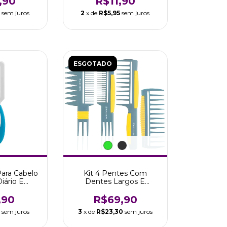
,90
R$11,90
3
sem juros
2
x de
R$5,95
sem juros
ESGOTADO
ara Cabelo
Kit 4 Pentes Com
iário E
Dentes Largos E
arco Boni
Espaçados Marco Boni
,90
R$69,90
sem juros
3
x de
R$23,30
sem juros