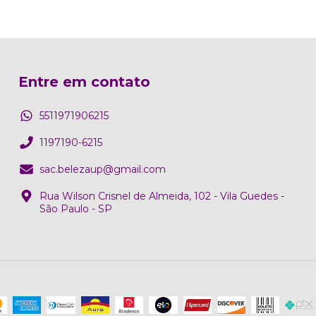
Entre em contato
5511971906215
1197190-6215
sac.belezaup@gmail.com
Rua Wilson Crisnel de Almeida, 102 - Vila Guedes -
São Paulo - SP