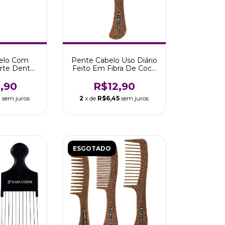
elo Com
Pente Cabelo Uso Diário
rte Dente
Feito Em Fibra De Coco
Marco Boni
Marco Boni
,90
R$12,90
3
sem juros
2
x de
R$6,45
sem juros
ESGOTADO