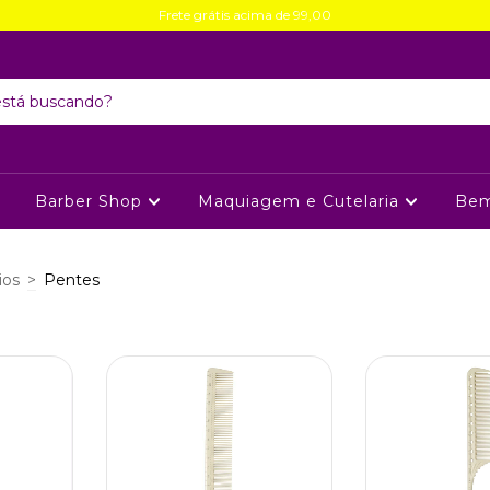
Frete grátis acima de 99,00
Barber Shop
Maquiagem e Cutelaria
Bem
ios
>
Pentes