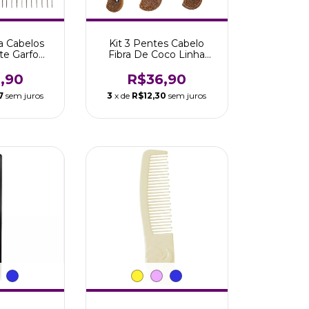
a Cabelos
Kit 3 Pentes Cabelo
te Garfo
Fibra De Coco Linha
arco Boni
Coconut Marco Boni
,90
R$36,90
7
sem juros
3
x de
R$12,30
sem juros