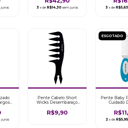
0
R$42,90
R$16
 juros
3
x de
R$14,30
sem juros
3
x de
R$5,6
ESGOTADO
azado
Pente Cabelo Short
Pente Baby P
argos
Wicks Desembaraço
Cuidado D
arco
Finalização Marco Boni
Proteção M
0
R$9,90
R$11
 juros
2
x de
R$5,95