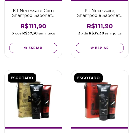
Kit Necessaire Com
Kit Necessaire,
Shampoo, Sabonete
Shampoo e Sabonete
Route King - Rota 66
Rebel Bikers - Rota 66
R$111,90
R$111,90
3
x de
R$37,30
sem juros
3
x de
R$37,30
sem juros
ESPIAR
ESPIAR
ESGOTADO
ESGOTADO