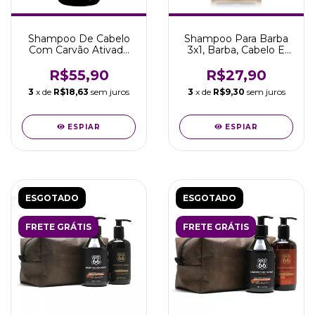
Shampoo De Cabelo
Shampoo Para Barba
Com Carvão Ativado
3x1, Barba, Cabelo E
250ml Rota 66 Viking
Corpo 240ml - Human
R$55,90
R$27,90
3
x de
R$18,63
sem juros
3
x de
R$9,30
sem juros
ESPIAR
ESPIAR
ESGOTADO
ESGOTADO
FRETE GRÁTIS
FRETE GRÁTIS