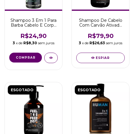
Shampoo 3 Em 1 Para
Shampoo De Cabelo
Barba Cabelo E Corpo
Com Carvão Ativado
250ml - Barba Rubra
500ml Rota 66 Viking
R$24,90
R$79,90
3
x de
R$8,30
sem juros
3
x de
R$26,63
sem juros
ESPIAR
ESGOTADO
ESGOTADO