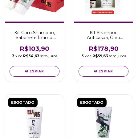
Kit Com Shampoo,
Kit Shampoo
Sabonete Íntimo,
Anticaspa, Óleo
Necessaire Elvis
Ozonizado Elvis
Presley EPK002
Presley - Viking
R$103,90
R$178,90
3
x de
R$34,63
sem juros
3
x de
R$59,63
sem juros
ESPIAR
ESPIAR
ESGOTADO
ESGOTADO