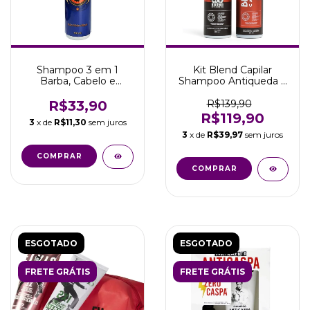
Shampoo 3 em 1
Kit Blend Capilar
Barba, Cabelo e
Shampoo Antiqueda e
Bigode 300ml Mr
Tônico Crescimento
Boss Safira
R$33,90
R$139,90
R$119,90
3
x de
R$11,30
sem juros
3
x de
R$39,97
sem juros
ESGOTADO
ESGOTADO
FRETE GRÁTIS
FRETE GRÁTIS