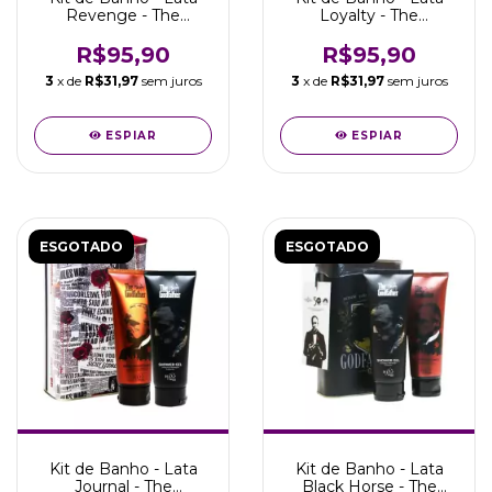
Revenge - The
Loyalty - The
GodFather - Viking
GodFather - Viking
R$95,90
R$95,90
3
x de
R$31,97
sem juros
3
x de
R$31,97
sem juros
ESPIAR
ESPIAR
ESGOTADO
ESGOTADO
Kit de Banho - Lata
Kit de Banho - Lata
Journal - The
Black Horse - The