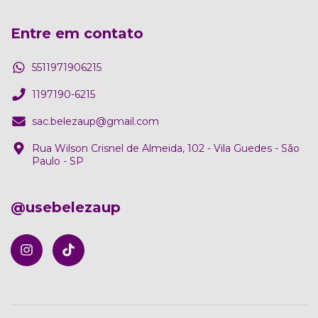
Entre em contato
5511971906215
1197190-6215
sac.belezaup@gmail.com
Rua Wilson Crisnel de Almeida, 102 - Vila Guedes - São
Paulo - SP
@usebelezaup