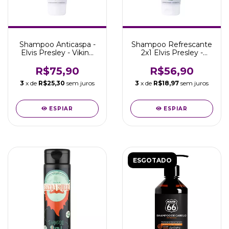
Shampoo Anticaspa -
Shampoo Refrescante
Elvis Presley - Viking
2x1 Elvis Presley -
Brand - 200ml
Viking Brand - 200ml
R$75,90
R$56,90
3
x de
R$25,30
sem juros
3
x de
R$18,97
sem juros
ESPIAR
ESPIAR
ESGOTADO