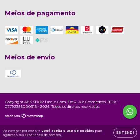
Meios de pagamento
Meios de envio
Copyright AES SHOP Dist. e Com. De R. A e Cosmeticos LTDA. -
07792356000316 - 2026. Todos os direitos reservados.
Ao navegar por este site
você aceita o uso de cookies
para
ENTENDI
agilizar a sua experiência de compra.