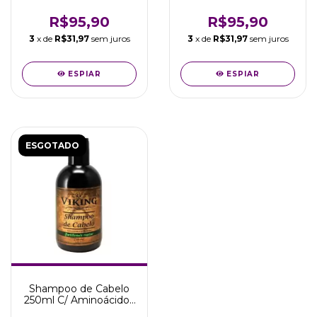
GodFather - Viking
GodFather - Viking
R$95,90
R$95,90
3
x de
R$31,97
sem juros
3
x de
R$31,97
sem juros
ESPIAR
ESPIAR
ESGOTADO
Shampoo de Cabelo
250ml C/ Aminoácidos
Fortificantes Viking