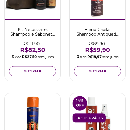
Kit Necessaire,
Blend Capilar
Shampoo e Sabonete
Shampoo Antiqueda
San Bernadino Rota 66
200ml - Barba de
Respeito
R$111,90
R$89,90
R$82,50
R$59,90
3
x de
R$27,50
sem juros
3
x de
R$19,97
sem juros
ESPIAR
ESPIAR
14
%
OFF
FRETE GRÁTIS