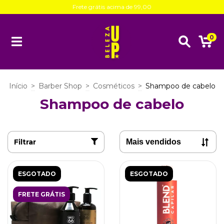
Frete grátis acima de 99,00
0
Início
>
Barber Shop
>
Cosméticos
>
Shampoo de cabelo
Shampoo de cabelo
Filtrar
ESGOTADO
ESGOTADO
FRETE GRÁTIS