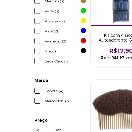
Marrom (3)
Verde (3)
Amarelo (2)
Azul (2)
Kit com 4 Bo
Autoaderente G
Vermelho (2)
Efeito Cachos B
R$17,9
Preto (1)
3
x de
R$5,97
sem
Begê Claro (1)
Marca
Bonitta (4)
Marco Boni (17)
Preço
De
Até