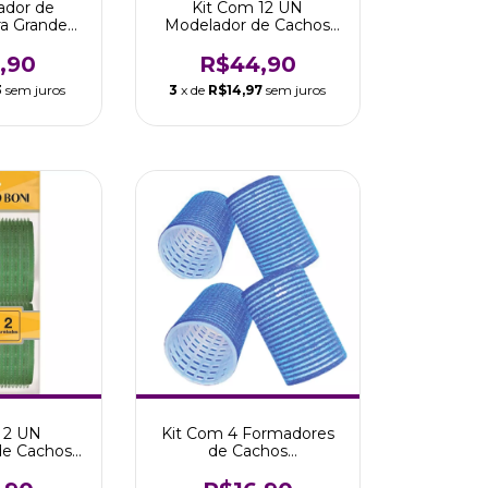
ador de
Kit Com 12 UN
ra Grande
Modelador de Cachos
UN Marco
Com Velcro 40mm
i
Marco Boni
,90
R$44,90
3
sem juros
3
x de
R$14,97
sem juros
 2 UN
Kit Com 4 Formadores
de Cachos
de Cachos
rco Boni
Autoaderente 40mm
Marco Boni