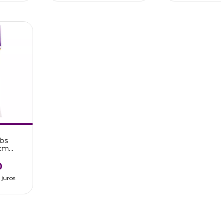
obs
 cm
Efeito
0
 juros