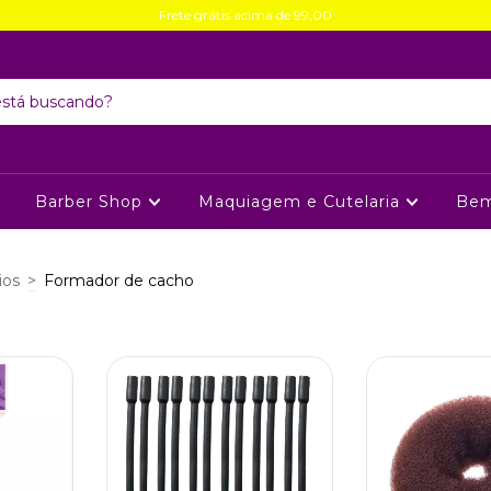
Frete grátis acima de 99,00
Barber Shop
Maquiagem e Cutelaria
Bem
ios
>
Formador de cacho