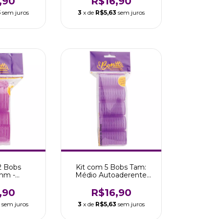
,90
R$16,90
5
sem juros
3
x de
R$5,63
sem juros
2 Bobs
Kit com 5 Bobs Tam:
mm -
Médio Autoaderente
te Efeito
Efeito Cachos Bonitta
onitta
,90
R$16,90
5
sem juros
3
x de
R$5,63
sem juros