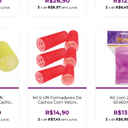
0
R$26,90
R$12
 juros
3
x de
R$8,97
sem juros
2
x de
R$6,4
UN
Kit 6 UN Formadores De
Kit com 
Cachos
Cachos Com Velcro
60x60
30mm
20mm Marco Boni
Autoaderen
i
Cachos B
0
R$14,90
R$13
 juros
2
x de
R$7,45
sem juros
2
x de
R$6,9