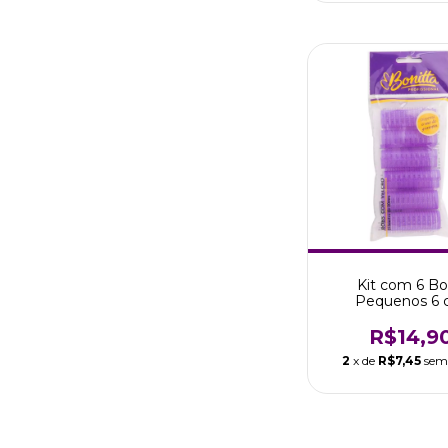
Kit com 6 B
Pequenos 6
Autoaderente - 
Cachos
R$14,9
2
x de
R$7,45
sem