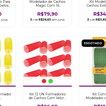
o Para
Modelador de Cachos
Kit Model
belos
Magic Com 16
Cachos Ext
 Boni
Modeladores e 2
60mm C/ 6 
Agulhas
Bon
0
R$79,90
R$34
 juros
3
x de
R$26,63
sem juros
3
x de
R$11,6
ESGOTADO
rmador
Kit 12 UN Formadores
Kit Com
de Cachos Com Velcro
Modelador 
 30mm
20mm Marco Boni
De 60mm Ma
i