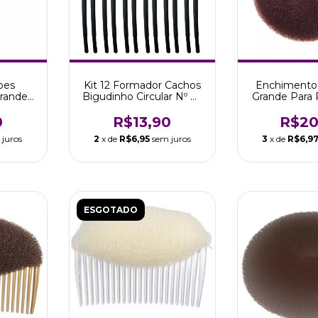
bes
Kit 12 Formador Cachos
Enchimento
rande
Bigudinho Circular Nº 01
Grande Para
onitta
Marco Boni
Cabelos 
0
R$13,90
R$20
 juros
2
x de
R$6,95
sem juros
3
x de
R$6,9
ESGOTADO