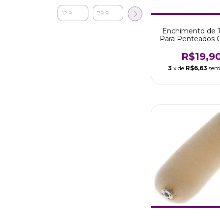
Enchimento de 
Para Penteados 
Escuros
R$19,9
3
x de
R$6,63
sem