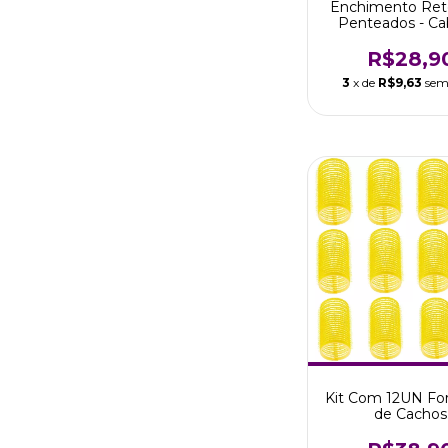
Enchimento Ret
Penteados - Ca
Claros - Marco
R$28,9
3
x de
R$9,63
sem
Kit Com 12UN Fo
de Cachos
Autoaderente
Marco Bon