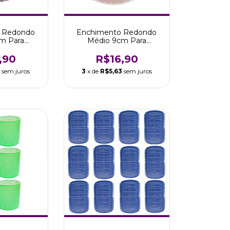
 Redondo
Enchimento Redondo
m Para
Médio 9cm Para
 Cabelos
Penteados Cabelos
ros
Claros
,90
R$16,90
3
sem juros
3
x de
R$5,63
sem juros