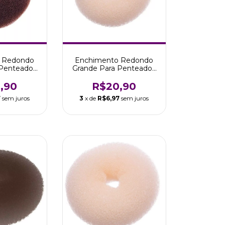
 Redondo
Enchimento Redondo
 Penteados
Grande Para Penteados
Escuros
Cabelos Claros
,90
R$20,90
7
sem juros
3
x de
R$6,97
sem juros