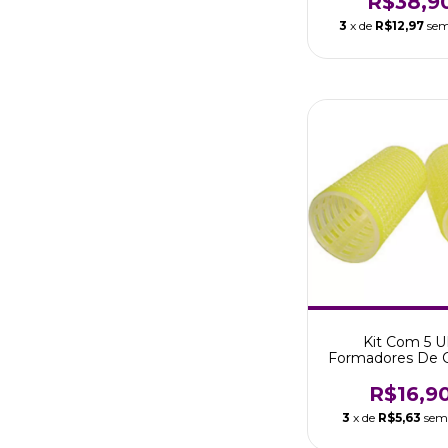
R$38,9
3
x de
R$12,97
sem
Kit Com 5 
Formadores De 
Com Velcro 
Marco Bon
R$16,9
3
x de
R$5,63
sem