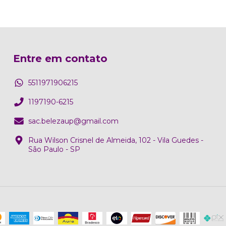
Entre em contato
5511971906215
1197190-6215
sac.belezaup@gmail.com
Rua Wilson Crisnel de Almeida, 102 - Vila Guedes -
São Paulo - SP