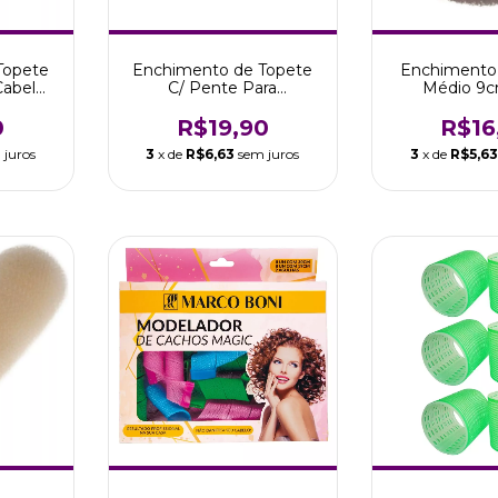
Topete
Enchimento de Topete
Enchimento
Cabelos
C/ Pente Para
Médio 9c
Penteados Cabelos
Penteados
Claros
Escu
0
R$19,90
R$16
 juros
3
x de
R$6,63
sem juros
3
x de
R$5,6