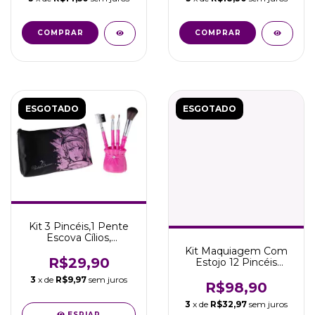
COMPRAR
ESGOTADO
ESGOTADO
Kit 3 Pincéis,1 Pente
Escova Cílios,
Necessaire Porta
Kit Maquiagem Com
Pincel
R$29,90
Estojo 12 Pincéis
Profissionais Marco
3
x de
R$9,97
sem juros
Boni
R$98,90
3
x de
R$32,97
sem juros
ESPIAR