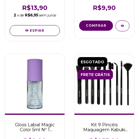
Sintéticas Marco Boni
Cremoso E Brilhante
Safira
R$13,90
R$9,90
2
x de
R$6,95
sem juros
COMPRAR
ESPIAR
ESGOTADO
FRETE GRÁTIS
Gloss Labial Magic
Kit 9 Pincéis
Color 5ml Nº 1
Maquiagem Kabuki
Cremoso E Brilhante
Base Pó Blush Marco