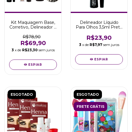
Kit Maquiagem Base,
Delineador Líquido
Corretivo, Delineador e
Para Olhos 3,5ml Preto
Esponjas 3D
Standard Safira
R$78,90
R$23,90
R$69,90
3
x de
R$7,97
sem juros
3
x de
R$23,30
sem juros
ESPIAR
ESPIAR
ESGOTADO
ESGOTADO
FRETE GRÁTIS