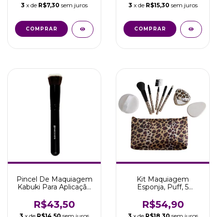
3
x de
R$7,30
sem juros
3
x de
R$15,30
sem juros
COMPRAR
COMPRAR
Pincel De Maquiagem
Kit Maquiagem
Kabuki Para Aplicação
Esponja, Puff, 5
De Base Marco Boni
Pincéis, Necessaire e
Espelho
R$43,50
R$54,90
3
x de
R$14,50
sem juros
3
x de
R$18,30
sem juros