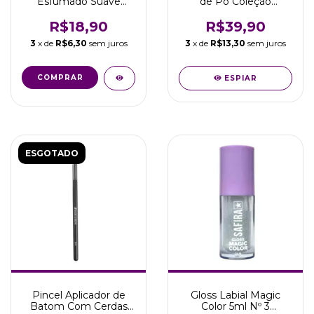
Esfumado Suave
de Pó Coleção
Coleção Thaeme
Thaeme - Marco Boni
Marco Boni
R$18,90
R$39,90
3
x de
R$6,30
sem juros
3
x de
R$13,30
sem juros
COMPRAR
ESPIAR
ESGOTADO
Pincel Aplicador de
Gloss Labial Magic
Batom Com Cerdas
Color 5ml Nº 3