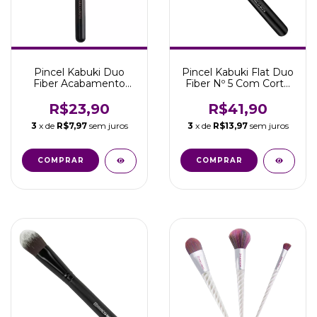
Pincel Kabuki Duo
Pincel Kabuki Flat Duo
Fiber Acabamento
Fiber Nº 5 Com Corte
Matte Coleção
Reto Marco Boni
Thaeme
R$23,90
R$41,90
3
x de
R$7,97
sem juros
3
x de
R$13,97
sem juros
COMPRAR
COMPRAR