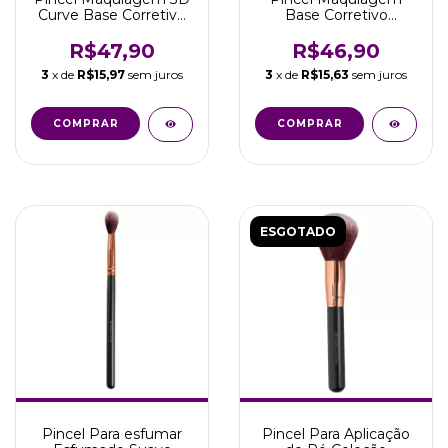
Curve Base Corretivo
Base Corretivo
Cremoso Marco Boni
Iluminador Kabuki
Marco Boni
R$47,90
R$46,90
3
x de
R$15,97
sem juros
3
x de
R$15,63
sem juros
COMPRAR
COMPRAR
ESGOTADO
Pincel Para esfumar
Pincel Para Aplicação