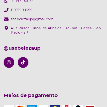
5511971906215
1197190-6215
sac.belezaup@gmail.com
Rua Wilson Crisnel de Almeida, 102 - Vila Guedes - São
Paulo - SP
@usebelezaup
Meios de pagamento