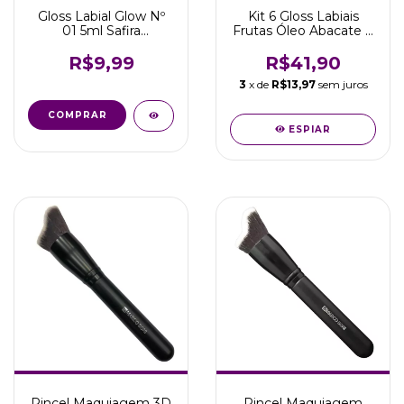
Gloss Labial Glow Nº
Kit 6 Gloss Labiais
01 5ml Safira
Frutas Óleo Abacate E
Comséticos
Vitamina E Safira
R$9,99
R$41,90
3
x de
R$13,97
sem juros
COMPRAR
ESPIAR
Pincel Maquiagem 3D
Pincel Maquiagem