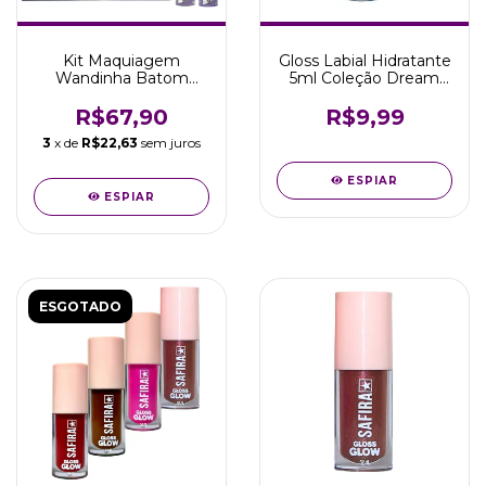
Kit Maquiagem
Gloss Labial Hidratante
Wandinha Batom
5ml Coleção Dream
Sombra Rímel
Safira Cosméticos
Delineador Safira
R$67,90
R$9,99
3
x de
R$22,63
sem juros
ESPIAR
ESPIAR
ESGOTADO