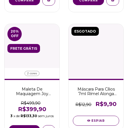
COMPRAR
COMPRAR
20
%
ESGOTADO
OFF
FRETE GRÁTIS
2 cores
Maleta De
Máscara Para Cílios
Maquiagem Joy
7ml Rímel Alonga
Profissional Com
Coleção Fantasy
Gavetas Retráteis
Dreams
R$499,90
R$9,90
R$12,90
R$399,90
3
x de
R$133,30
sem juros
ESPIAR