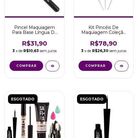
Pincel Maquiagem
Kit Pincéis De
Para Base Língua De
Maquiagem Coleção
Gato Marco Boni
Unicórnio Marco Boni
3 unid
R$31,90
R$78,90
3
x de
R$10,63
sem juros
3
x de
R$26,30
sem juros
COMPRAR
COMPRAR
ESGOTADO
ESGOTADO