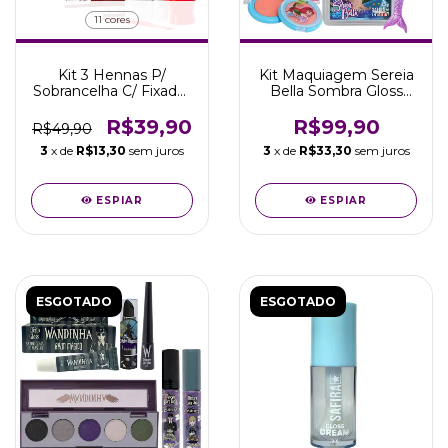
11 cores
Kit 3 Hennas P/
Kit Maquiagem Sereia
Sobrancelha C/ Fixador
Bella Sombra Gloss
E Pá Medidora Makiaj
Batom Pincel Safira
R$39,90
R$99,90
R$49,90
3
x de
R$13,30
sem juros
3
x de
R$33,30
sem juros
ESPIAR
ESPIAR
ESGOTADO
ESGOTADO