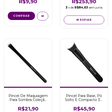
Safira
Boni
R$9,90
R$253,90
3
x de
R$84,63
sem juros
COMPRAR
ESPIAR
Pincel De Maquiagem
Pincel Para Base, Pó
Para Sombra Coleção
Solto E Compacto 3D
Milano Marco Boni
Kabuki Marco boni
R$21,90
R$45,90