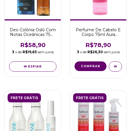
Deo Colônia Oslö Com
Perfume De Cabelo E
Notas Oceânicas 75ml
Corpo 75ml Aura
Barber Shop Viking
Essenza - Belletonn
R$58,90
R$78,90
3
x de
R$19,63
sem juros
3
x de
R$26,30
sem juros
ESPIAR
FRETE GRÁTIS
FRETE GRÁTIS