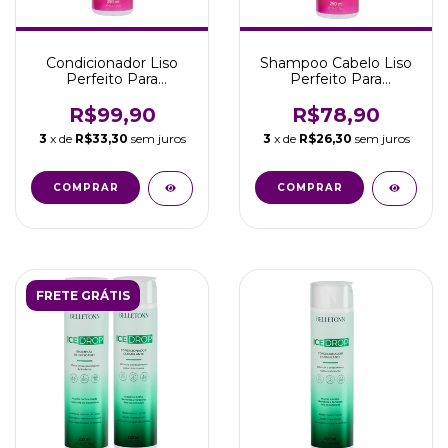
Condicionador Liso
Shampoo Cabelo Liso
Perfeito Para
Perfeito Para
Gestante 250ml
Gestantes 250ml
Belletonn
Belletonn
R$99,90
R$78,90
3
x de
R$33,30
sem juros
3
x de
R$26,30
sem juros
FRETE GRÁTIS