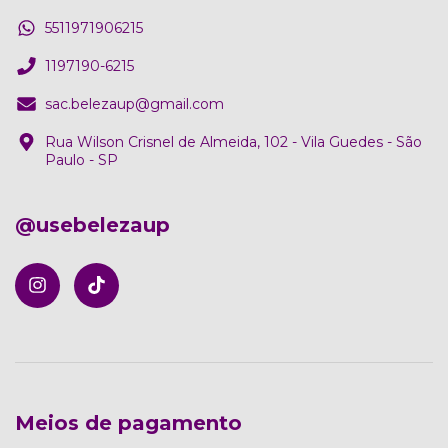
5511971906215
1197190-6215
sac.belezaup@gmail.com
Rua Wilson Crisnel de Almeida, 102 - Vila Guedes - São
Paulo - SP
@usebelezaup
Meios de pagamento