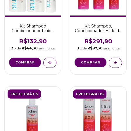
Kit Shampoo
Kit Shampoo,
Condicionador Fluído
Condicionador E Fluído
Liso Perfeito
Para Gestantes
Belletonn
Belletonn
R$132,90
R$291,90
3
x de
R$44,30
sem juros
3
x de
R$97,30
sem juros
FRETE GRÁTIS
FRETE GRÁTIS