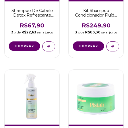
Shampoo De Cabelo
Kit Shampoo
Detox Refrescante
Condicionador Fluído
250ml Ice Drop
Máscara Pistache
Belletonn
Belletonn
R$67,90
R$249,90
3
x de
R$22,63
sem juros
3
x de
R$83,30
sem juros