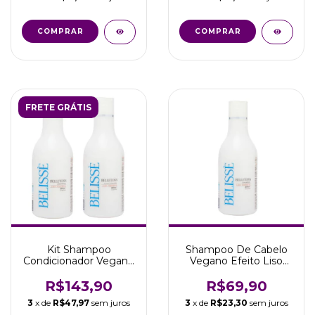
FRETE GRÁTIS
Kit Shampoo
Shampoo De Cabelo
Condicionador Vegano
Vegano Efeito Liso
300ml Liso Perfeito
Perfeito 300ml Belissè
Belissè
R$143,90
R$69,90
3
x de
R$47,97
sem juros
3
x de
R$23,30
sem juros