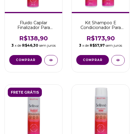
Fluido Capilar
Kit Shampoo E
Finalizador Para
Condicionador Para
Gestantes 200ml
Gestantes 250ml
Belletonn
Belletonn
R$138,90
R$173,90
3
x de
R$46,30
sem juros
3
x de
R$57,97
sem juros
FRETE GRÁTIS