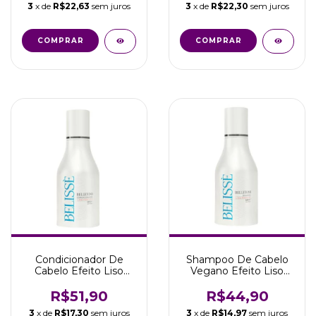
3
x de
R$22,63
sem juros
3
x de
R$22,30
sem juros
Condicionador De
Shampoo De Cabelo
Cabelo Efeito Liso
Vegano Efeito Liso
Perfeito 150ml Belissè
Perfeito 150ml Belissè
R$51,90
R$44,90
3
x de
R$17,30
sem juros
3
x de
R$14,97
sem juros