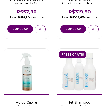
Pistache 250ml
Condicionador Fluído
Nutrição E Brilho
Mascara Ampola Glam
Belletonn
Coconut
R$57,90
R$319,90
3
x de
R$19,30
sem juros
3
x de
R$106,63
sem juros
FRETE GRÁTIS
Fluído Capilar
Kit Shampoo