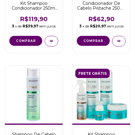
Kit Shampoo
Condicionador De
Condicionador 250ml
Cabelo Pistache 250ml
Pistache Nutrição
Nutrição Belletonn
Belletonn
R$119,90
R$62,90
3
x de
R$39,97
sem juros
3
x de
R$20,97
sem juros
FRETE GRÁTIS
Shampoo De Cabelo
Kit Shampoo