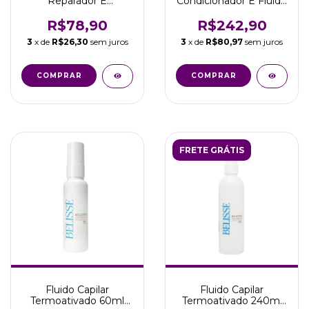
Reparador E
Condicionador E Fluido
Hidratante 200ml
Termoativado
Glam Coconut
Belletonn
R$78,90
R$242,90
3
x de
R$26,30
sem juros
3
x de
R$80,97
sem juros
FRETE GRÁTIS
Fluido Capilar
Fluido Capilar
Termoativado 60ml
Termoativado 240ml