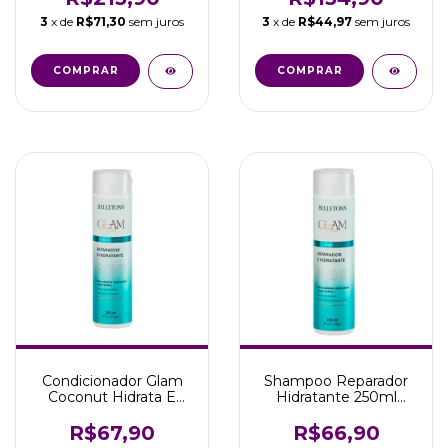
3
x de
R$71,30
sem juros
3
x de
R$44,97
sem juros
Condicionador Glam
Shampoo Reparador
Coconut Hidrata E
Hidratante 250ml
Repara 250ml Belissè
Glam Coconut Belissè
R$67,90
R$66,90