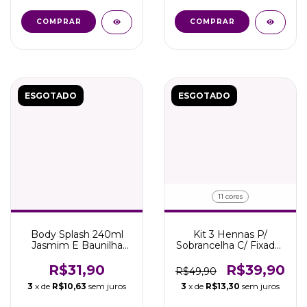
ESGOTADO
ESGOTADO
11 cores
Body Splash 240ml
Kit 3 Hennas P/
Jasmim E Baunilha
Sobrancelha C/ Fixador
Beleza Tropical
E Pá Medidora Makiaj
Aromas
R$31,90
R$39,90
R$49,90
3
x de
R$10,63
sem juros
3
x de
R$13,30
sem juros