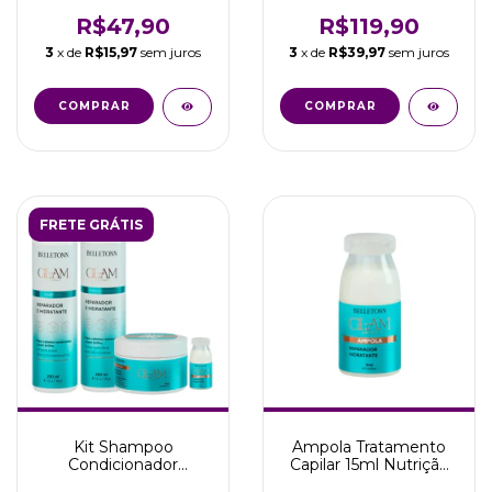
Liso Perfeito Belissè
Liso Perfeito Belissè
R$47,90
R$119,90
3
x de
R$15,97
sem juros
3
x de
R$39,97
sem juros
FRETE GRÁTIS
Kit Shampoo
Ampola Tratamento
Condicionador
Capilar 15ml Nutrição
Máscara Ampola Glam
Glam Coconut Belissè