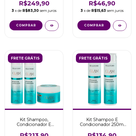
Coco Belissè
R$249,90
R$46,90
3
x de
R$83,30
sem juros
3
x de
R$15,63
sem juros
FRETE GRÁTIS
FRETE GRÁTIS
Kit Shampoo,
Kit Shampoo E
Condicionador E
Condicionador 250ml
Máscara Capilar
Linha Glam Coconut
Coconut Belissè
Belissè
R$213,90
R$134,90