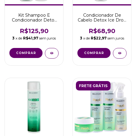
Kit Shampoo E
Condicionador De
Condicionador Detox
Cabelo Detox Ice Drop
250ml Ice Drop
250ml Belletonn
Belletonn
R$125,90
R$68,90
3
x de
R$41,97
sem juros
3
x de
R$22,97
sem juros
FRETE GRÁTIS