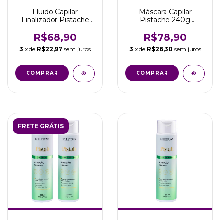
Fluido Capilar
Máscara Capilar
Finalizador Pistache
Pistache 240g
Nutrição Belletonn
Nutrição Maciez Brilho
200ml
Belissè
R$68,90
R$78,90
3
x de
R$22,97
sem juros
3
x de
R$26,30
sem juros
FRETE GRÁTIS